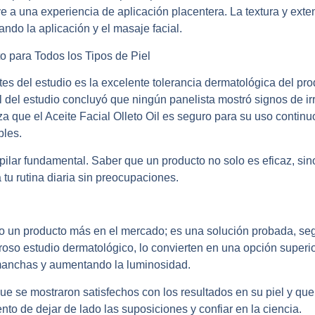
 a una experiencia de aplicación placentera. La textura y exten
tando la aplicación y el masaje facial.
 para Todos los Tipos de Piel
es del estudio es la
excelente tolerancia dermatológica
del pro
al del estudio concluyó que
ningún panelista mostró signos de irr
za que el Aceite Facial Olleto Oil es seguro para su uso continu
bles.
ilar fundamental. Saber que un producto no solo es eficaz, sin
 tu rutina diaria sin preocupaciones.
olo un producto más en el mercado; es una solución probada, se
uroso estudio dermatológico, lo convierten en una opción superi
 manchas y aumentando la luminosidad.
que se mostraron satisfechos con los resultados en su piel y qu
to de dejar de lado las suposiciones y confiar en la ciencia.