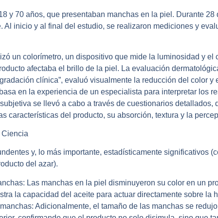
 18 y 70 años, que presentaban manchas en la piel. Durante 28 d
. Al inicio y al final del estudio, se realizaron mediciones y e
ilizó un colorímetro, un dispositivo que mide la luminosidad y el 
oducto afectaba el brillo de la piel. La
evaluación dermatológic
radación clínica”, evaluó visualmente la reducción del color y
sa en la experiencia de un especialista para interpretar los re
subjetiva
se llevó a cabo a través de cuestionarios detallados, 
 características del producto, su absorción, textura y la percep
 Ciencia
dentes y, lo más importante, estadísticamente significativos (co
oducto del azar).
anchas:
Las manchas en la piel
disminuyeron su color en un p
tra la capacidad del aceite para actuar directamente sobre la 
 manchas:
Adicionalmente, el tamaño de las manchas
se reduj
rior, confirmando que el producto no solo disimula, sino que t