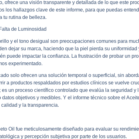
, ofrece una visión transparente y detallada de lo que este prod
os los hallazgos clave de este informe, para que puedas entend
 tu rutina de belleza.
 Falta de Luminosidad
 brillo y el tono desigual son preocupaciones comunes para much
n dejar su marca, haciendo que la piel pierda su uniformidad y 
ién puede impactar la confianza. La frustración de probar un pro
emos experimentado.
do solo ofrecen una solución temporal o superficial, sin abord
rrir a productos respaldados por estudios clínicos se vuelve cru
es un proceso científico controlado que evalúa la seguridad y l
datos objetivos y medibles. Y el informe técnico sobre el Aceite
calidad y la transparencia.
lleto Oil fue meticulosamente diseñado para evaluar su rendimien
matológica y percepción subjetiva
por parte de los usuarios.